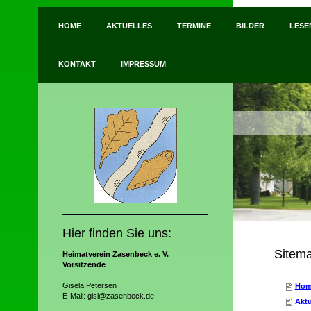
HOME
AKTUELLES
TERMINE
BILDER
LESE
KONTAKT
IMPRESSUM
Hier finden Sie uns:
Sitem
Heimatverein
Zasenbeck e. V.
Vorsitzende
Gisela Petersen
Hom
E-Mail: gisi@zasenbeck.de
Aktu