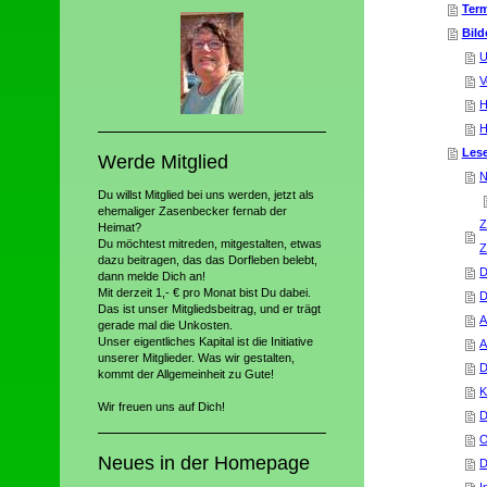
Ter
Bild
U
V
H
H
Lese
Werde Mitglied
N
Du willst Mitglied bei uns werden, jetzt als
ehemaliger Zasenbecker fernab der
Z
Heimat?
Du möchtest mitreden, mitgestalten, etwas
Z
dazu beitragen, das das Dorfleben belebt,
D
dann melde Dich an!
Mit derzeit 1,- € pro Monat bist Du dabei.
D
Das ist unser Mitgliedsbeitrag, und er trägt
A
gerade mal die Unkosten.
Unser eigentliches Kapital ist die Initiative
A
unserer Mitglieder. Was wir gestalten,
D
kommt der Allgemeinheit zu Gute!
K
Wir freuen uns auf Dich!
D
O
Neues in der Homepage
D