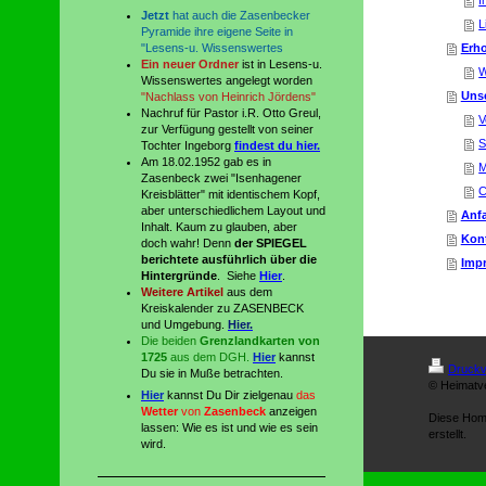
I
Jetzt
hat auch die Zasenbecker
L
Pyramide ihre eigene Seite in
"Lesens-u. Wissenswertes
Erh
Ein neuer Ordner
ist in Lesens-u.
W
Wissenswertes angelegt worden
Unse
"Nachlass von Heinrich Jördens"
Nachruf für Pastor i.R. Otto Greul,
V
zur Verfügung gestellt von seiner
S
Tochter Ingeborg
findest du hier.
Am 18.02.1952 gab es in
M
Zasenbeck zwei "Isenhagener
C
Kreisblätter" mit identischem Kopf,
aber unterschiedlichem Layout und
Anfa
Inhalt. Kaum zu glauben, aber
Kon
doch wahr! Denn
der SPIEGEL
berichtete ausführlich über die
Imp
Hintergründe
. Siehe
Hier
.
Weitere Artikel
aus dem
Kreiskalender zu ZASENBECK
und Umgebung
.
Hier.
Die beiden
Grenzlandkarten von
1725
aus dem DGH.
Hier
kannst
Druckv
Du sie in Muße betrachten.
© Heimatv
Hier
kannst Du Dir zielgenau
das
Wetter
von
Zasenbeck
anzeigen
Diese Hom
lassen: Wie es ist und wie es sein
erstellt.
wird.