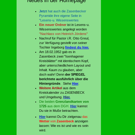
Neues in der Homepage
Jetzt
hat auch die Zasenbecker
Pyramide ihre eigene Seite in
"Lesens-u. Wissenswertes
Ein neuer Ordner
ist in Lesens-u.
Wissenswertes angelegt worden
"Nachlass von Heinrich Jördens"
Nachruf für Pastor i.R. Otto Greul,
zur Verfügung gestellt von seiner
Tochter Ingeborg
findest du hier.
Am 18.02.1952 gab es in
Zasenbeck zwei "Isenhagener
Kreisblätter" mit identischem Kopf,
aber unterschiedlichem Layout und
Inhalt. Kaum zu glauben, aber
doch wahr! Denn
der SPIEGEL
berichtete ausführlich über die
Hintergründe
. Siehe
Hier
.
Weitere Artikel
aus dem
Kreiskalender zu ZASENBECK
und Umgebung
.
Hier.
Die beiden
Grenzlandkarten von
1725
aus dem DGH.
Hier
kannst
Du sie in Muße betrachten.
Hier
kannst Du Dir zielgenau
das
Wetter
von
Zasenbeck
anzeigen
lassen: Wie es ist und wie es sein
wird.