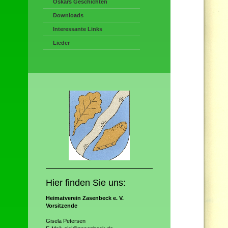
Oskars Geschichten
Downloads
Interessante Links
Lieder
Hier finden Sie uns:
Heimatverein
Zasenbeck e. V.
Vorsitzende
Gisela Petersen