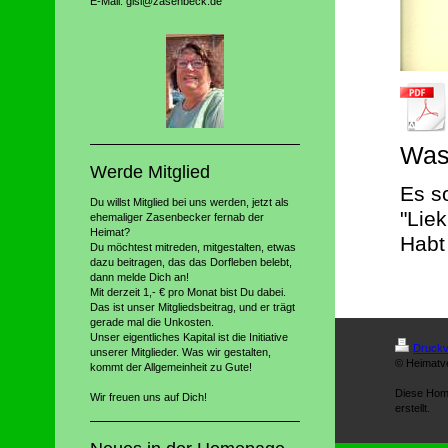
E-Mail: gisi@zasenbeck.de
Was 
Werde Mitglied
Es s
Du willst Mitglied bei uns werden, jetzt als
"Lie
ehemaliger Zasenbecker fernab der
Heimat?
Habt
Du möchtest mitreden, mitgestalten, etwas
dazu beitragen, das das Dorfleben belebt,
dann melde Dich an!
Mit derzeit 1,- € pro Monat bist Du dabei.
Das ist unser Mitgliedsbeitrag, und er trägt
gerade mal die Unkosten.
Unser eigentliches Kapital ist die Initiative
Druckv
unserer Mitglieder. Was wir gestalten,
© Heimatv
kommt der Allgemeinheit zu Gute!
Diese Hom
Wir freuen uns auf Dich!
erstellt.