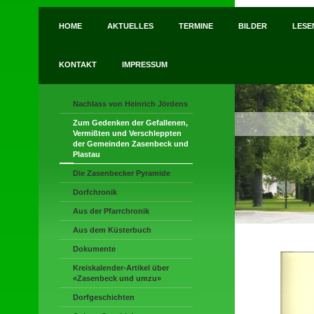
HOME
AKTUELLES
TERMINE
BILDER
LESE
KONTAKT
IMPRESSUM
Nachlass von Heinrich Jördens
Zum Gedenken der Gefallenen,
Vermißten und Verschleppten
der Gemeinden Zasenbeck und
Plastau
Die Zasenbecker Pyramide
Dorfchronik
Aus der Pfarrchronik
Aus dem Küsterbuch
Dokumente
Kreiskalender-Artikel über
«Zasenbeck und umzu»
Dorfgeschichten